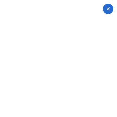
✕
时
新闻中心
联系我们
登录平台